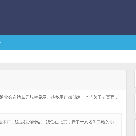
得
通常会在站点导航栏显示。很多用户都创建一个「关于」页面，
魔术师，这是我的网站。 我住在北京，养了一只名叫二哈的小